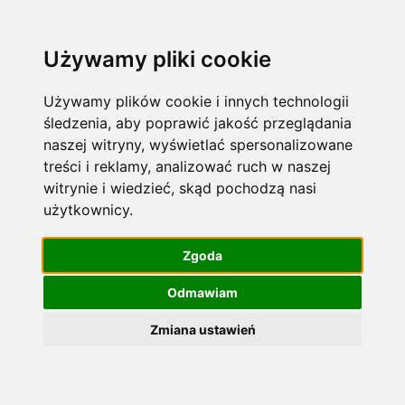
Używamy pliki cookie
Używamy plików cookie i innych technologii
Piwo z czeskiego
śledzenia, aby poprawić jakość przeglądania
ania
naszej witryny, wyświetlać spersonalizowane
browaru – uwielbiane na
treści i reklamy, analizować ruch w naszej
całym świecie!
witrynie i wiedzieć, skąd pochodzą nasi
użytkownicy.
Zgoda
Odmawiam
Zmiana ustawień